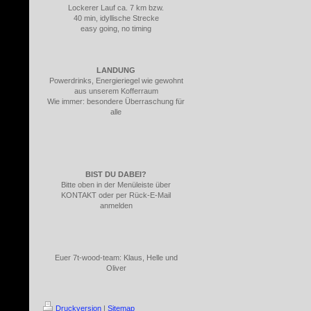
Lockerer Lauf ca. 7 km bzw.
40 min, idyllische Strecke
easy going, no timing
LANDUNG
Powerdrinks, Energieriegel wie gewohnt
aus unserem Kofferraum
Wie immer: besondere Überraschung für
alle
BIST DU DABEI?
Bitte oben in der Menüleiste über
KONTAKT oder per Rück-E-Mail
anmelden
Euer 7t-wood-team: Klaus, Helle und
Oliver
Druckversion
|
Sitemap