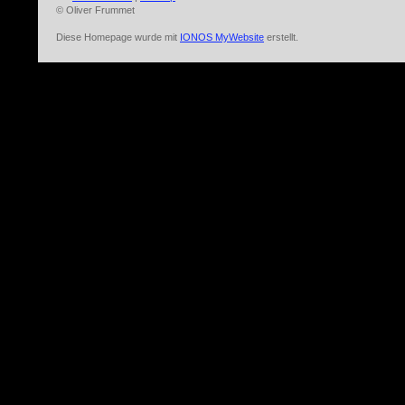
© Oliver Frummet
Diese Homepage wurde mit
IONOS MyWebsite
erstellt.