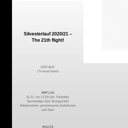
Silvesterlauf 2020/21 –
The 21th flight!
2020 läuft.
(7t-wood-team)
ABFLUG
31.12. um 12:00 Uhr, Parkplatz
Sportanlage Süd, Ilsungstraße
Wiedersehen, gemeinsames Aufwärmen
und Start
ROUTE