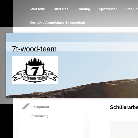
Startseite
Über uns
Training
Sportreisen
Das Le
Kontakt / Anmeldung Silvesterlauf
7t-wood-team
Schülerarbei
Equipment
Ernährung