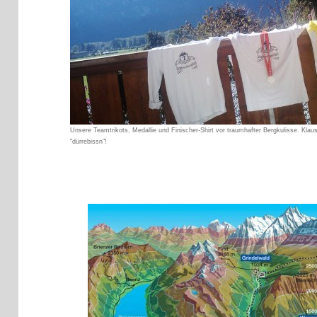
Unsere Teamtrikots, Medallie und Finischer-Shirt vor traumhafter Bergkulisse. Kla
"dürrebissn"!