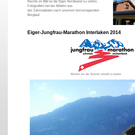
Rechts im Bild ist die Eiger-Nordwand zu sehen.
Fotografiert bei der Abfahrt aus
der Zahnradbahn nach unserem hervorragenden
Berglauf.
Eiger-Jungfrau-Marathon Interlaken 2014
Klicken um die Strecke virtuell zu laufen