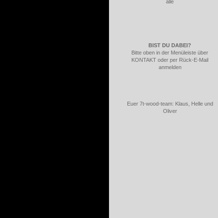
alle
BIST DU DABEI?
Bitte oben in der Menüleiste über
KONTAKT oder per Rück-E-Mail
anmelden
Euer 7t-wood-team: Klaus, Helle und
Oliver