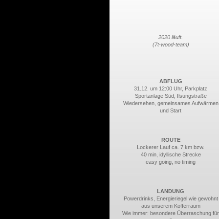
2020 läuft.
(7t-wood-team)
ABFLUG
31.12. um 12:00 Uhr, Parkplatz
Sportanlage Süd, Ilsungstraße
Wiedersehen, gemeinsames Aufwärmen
und Start
ROUTE
Lockerer Lauf ca. 7 km bzw.
40 min, idyllische Strecke
easy going, no timing
LANDUNG
Powerdrinks, Energieriegel wie gewohnt
aus unserem Kofferraum
Wie immer: besondere Überraschung für