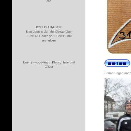
alle
BIST DU DABEI?
Bitte oben in der Menüleiste über
KONTAKT oder per Rück-E-Mail
anmelden
Euer 7t-wood-team: Klaus, Helle und
Oliver
Erinnerungen nach