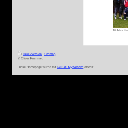
10 Jahre 7t
Druckversion
|
Sitemap
© Oliver Frummet
Diese Homepage wurde mit
IONOS MyWebsite
erstellt.