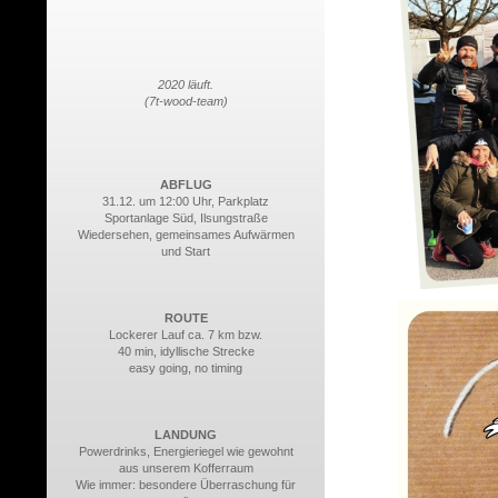
2020 läuft.
(7t-wood-team)
ABFLUG
31.12. um 12:00 Uhr, Parkplatz
Sportanlage Süd, Ilsungstraße
Wiedersehen, gemeinsames Aufwärmen
und Start
ROUTE
Lockerer Lauf ca. 7 km bzw.
40 min, idyllische Strecke
easy going, no timing
LANDUNG
Powerdrinks, Energieriegel wie gewohnt
aus unserem Kofferraum
Wie immer: besondere Überraschung für